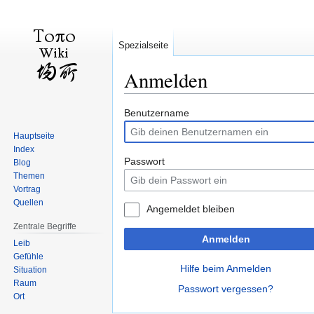
Spezialseite
Anmelden
Zur
Zur
Benutzername
Navigation
Suche
Hauptseite
springen
springen
Index
Passwort
Blog
Themen
Vortrag
Quellen
Angemeldet bleiben
Zentrale Begriffe
Anmelden
Leib
Gefühle
Hilfe beim Anmelden
Situation
Raum
Passwort vergessen?
Ort