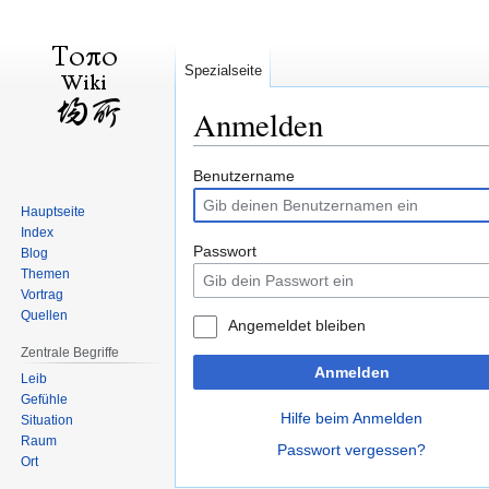
Spezialseite
Anmelden
Zur
Zur
Benutzername
Navigation
Suche
Hauptseite
springen
springen
Index
Passwort
Blog
Themen
Vortrag
Quellen
Angemeldet bleiben
Zentrale Begriffe
Anmelden
Leib
Gefühle
Hilfe beim Anmelden
Situation
Raum
Passwort vergessen?
Ort