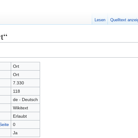
Lesen
Quelltext anze
t“
Ort
Ort
7.330
118
de - Deutsch
Wikitext
Erlaubt
Seite
0
Ja