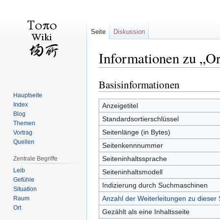
Seite
Diskussion
Informationen zu „Or
Basisinformationen
Zur
Zur
Navigation
Suche
Hauptseite
springen
springen
Index
Anzeigetitel
Blog
Standardsortierschlüssel
Themen
Seitenlänge (in Bytes)
Vortrag
Quellen
Seitenkennnummer
Seiteninhaltssprache
Zentrale Begriffe
Leib
Seiteninhaltsmodell
Gefühle
Indizierung durch Suchmaschinen
Situation
Anzahl der Weiterleitungen zu dieser 
Raum
Ort
Gezählt als eine Inhaltsseite