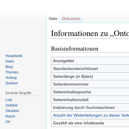
Seite
Diskussion
Informationen zu „Ont
Basisinformationen
Zur
Zur
Navigation
Suche
Hauptseite
springen
springen
Anzeigetitel
Index
Blog
Standardsortierschlüssel
Themen
Seitenlänge (in Bytes)
Vortrag
Quellen
Seitenkennnummer
Seiteninhaltssprache
Zentrale Begriffe
Seiteninhaltsmodell
Leib
Gefühle
Indizierung durch Suchmaschinen
Situation
Anzahl der Weiterleitungen zu dieser Seit
Raum
Ort
Gezählt als eine Inhaltsseite