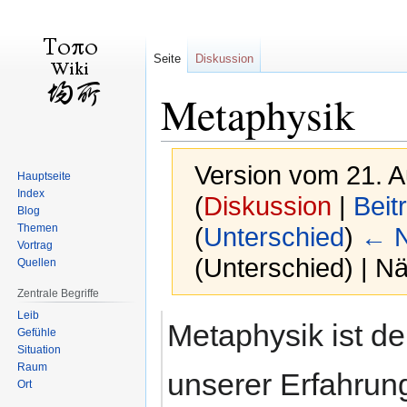
Seite
Diskussion
Metaphysik
Version vom 21. 
Hauptseite
Index
(
Diskussion
|
Beit
Blog
Themen
(
Unterschied
)
← N
Vortrag
(Unterschied) | N
Quellen
Zentrale Begriffe
Leib
Zur
Zur
Metaphysik ist de
Gefühle
Navigation
Suche
Situation
springen
springen
Raum
unserer Erfahrung
Ort