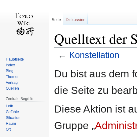
Seite
Diskussion
Quelltext der 
←
Konstellation
Hauptseite
Index
Zur
Zur
Du bist aus dem f
Blog
Navigation
Suche
Themen
springen
springen
Vortrag
die Seite zu bearb
Quellen
Zentrale Begriffe
Diese Aktion ist a
Leib
Gefühle
Situation
Gruppe „
Administ
Raum
Ort