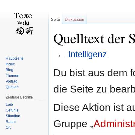
Seite
Diskussion
Quelltext der S
←
Intelligenz
Hauptseite
Index
Zur
Zur
Du bist aus dem f
Blog
Navigation
Suche
Themen
springen
springen
Vortrag
die Seite zu bearb
Quellen
Zentrale Begriffe
Diese Aktion ist a
Leib
Gefühle
Situation
Gruppe „
Administ
Raum
Ort