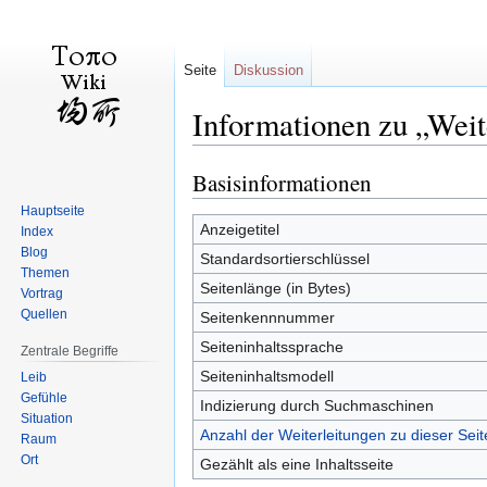
Seite
Diskussion
Informationen zu „Wei
Basisinformationen
Zur
Zur
Navigation
Suche
Hauptseite
springen
springen
Anzeigetitel
Index
Blog
Standardsortierschlüssel
Themen
Seitenlänge (in Bytes)
Vortrag
Quellen
Seitenkennnummer
Seiteninhaltssprache
Zentrale Begriffe
Seiteninhaltsmodell
Leib
Gefühle
Indizierung durch Suchmaschinen
Situation
Anzahl der Weiterleitungen zu dieser Seit
Raum
Ort
Gezählt als eine Inhaltsseite