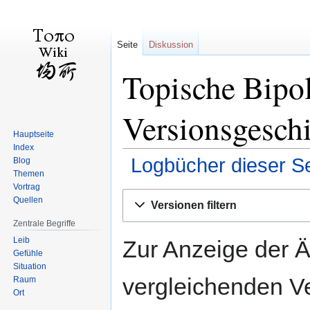
Seite
Diskussion
Topische Bipol
Versionsgesch
Hauptseite
Index
Logbücher dieser Se
Blog
Themen
Vortrag
Zur
Zur
Quellen
Versionen filtern
Navigation
Suche
Zentrale Begriffe
springen
springen
Leib
Zur Anzeige der 
Gefühle
Situation
vergleichenden V
Raum
Ort