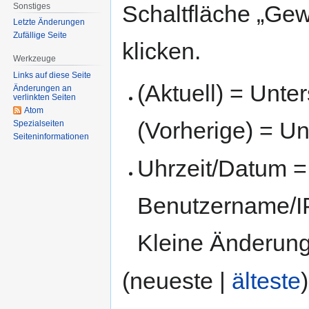
Schaltfläche „Gew
Sonstiges
Letzte Änderungen
Zufällige Seite
klicken.
Werkzeuge
Links auf diese Seite
(Aktuell) = Unte
Änderungen an
verlinkten Seiten
Atom
(Vorherige) = Un
Spezialseiten
Seiten­informationen
Uhrzeit/Datum = 
Benutzername/IP
Kleine Änderun
(neueste |
älteste