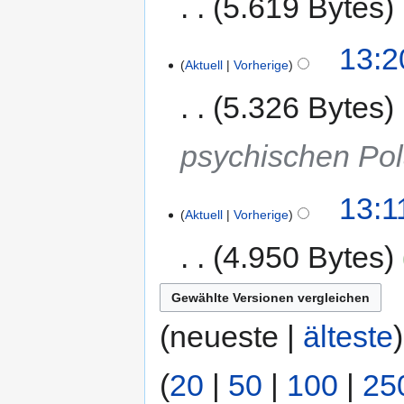
5.619 Bytes
13:2
Aktuell
Vorherige
5.326 Bytes
psychischen Pol
13:1
Aktuell
Vorherige
4.950 Bytes
(neueste |
älteste
(
20
|
50
|
100
|
25