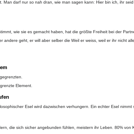
ät. Man darf nur so nah dran, wie man sagen kann: Hier bin ich, ihr sei
stimmt, wie sie es gemacht haben, hat die größte Freiheit bei der Partn
er andere geht, er will aber selber die Weil er weiss, weil er ihr nicht a
tem
gegrenzten.
egrenzte Element.
ufen
losophischer Esel wird dazwischen verhungern. Ein echter Esel nimmt 
rn, die sich sicher angebunden fühlen, meistern ihr Leben. 80% von Ki