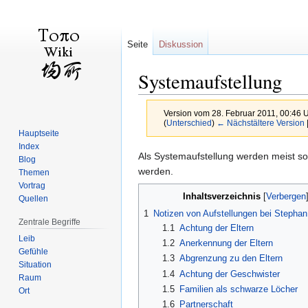
Seite
Diskussion
Systemaufstellung
Version vom 28. Februar 2011, 00:46 
(
Unterschied
)
← Nächstältere Version
Hauptseite
Index
Zur
Zur
Als Systemaufstellung werden meist s
Blog
Navigation
Suche
werden.
Themen
springen
springen
Vortrag
Inhaltsverzeichnis
Quellen
1
Notizen von Aufstellungen bei Stepha
Zentrale Begriffe
1.1
Achtung der Eltern
Leib
1.2
Anerkennung der Eltern
Gefühle
1.3
Abgrenzung zu den Eltern
Situation
1.4
Achtung der Geschwister
Raum
1.5
Familien als schwarze Löcher
Ort
1.6
Partnerschaft