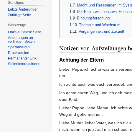
Sonstiges
1.7
Macht und Ressourcen im Sys
Letzte Änderungen
1.8
Der Esel zwischen zwei Heuhau
Zufällige Seite
1.9
Bindungsforschung
1.10
Therapie und Wachstum
Werkzeuge
1.11
Vergangenheit und Zukunft
Links auf diese Seite
Änderungen an
verlinkten Seiten
Notizen von Aufstellungen b
Spezialseiten
Druckversion
Permanenter Link
Achtung der Eltern
Seiten­informationen
Lieber Papa, ich achte was uns verbind
tun.
Ich achte auch was euch verbindet, und
Ich achte euren Weg, und ich geh mein
euer Kind.
Lieber Pappe, liebe Mama. Ich achte wa
Weg und gehe meinen.
Liebe Mutter, lieber Vater, was ich für 
mich, wenn ich jetzt auf mich schaue, n