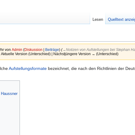
Lesen
Quelltext anze
Uhr von
Admin
(
Diskussion
|
Beiträge
)
(
→‎Notizen von Aufstellungen bei Stephan H
| Aktuelle Version (Unterschied) | Nächstjüngere Version → (Unterschied)
olche
Aufstellungsformate
bezeichnet, die nach den Richtlinien der Deut
n Haussner