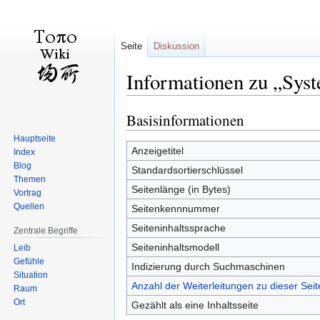
Seite
Diskussion
Informationen zu „Syst
Basisinformationen
Zur
Zur
Navigation
Suche
Hauptseite
springen
springen
Anzeigetitel
Index
Blog
Standardsortierschlüssel
Themen
Seitenlänge (in Bytes)
Vortrag
Quellen
Seitenkennnummer
Seiteninhaltssprache
Zentrale Begriffe
Seiteninhaltsmodell
Leib
Gefühle
Indizierung durch Suchmaschinen
Situation
Anzahl der Weiterleitungen zu dieser Seit
Raum
Ort
Gezählt als eine Inhaltsseite