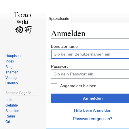
Spezialseite
Anmelden
Zur
Zur
Benutzername
Navigation
Suche
Hauptseite
springen
springen
Index
Passwort
Blog
Themen
Vortrag
Quellen
Angemeldet bleiben
Zentrale Begriffe
Anmelden
Leib
Gefühle
Hilfe beim Anmelden
Situation
Raum
Passwort vergessen?
Ort