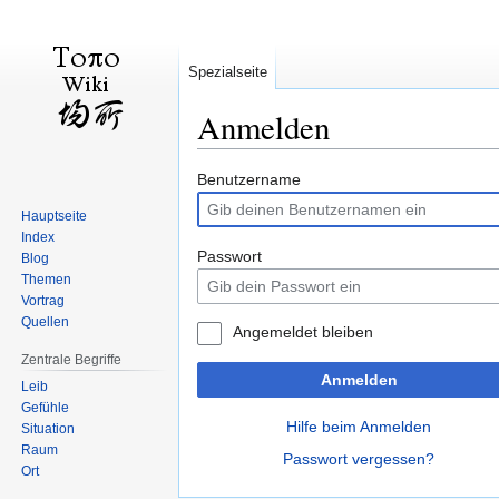
Spezialseite
Anmelden
Zur
Zur
Benutzername
Navigation
Suche
Hauptseite
springen
springen
Index
Passwort
Blog
Themen
Vortrag
Quellen
Angemeldet bleiben
Zentrale Begriffe
Anmelden
Leib
Gefühle
Hilfe beim Anmelden
Situation
Raum
Passwort vergessen?
Ort