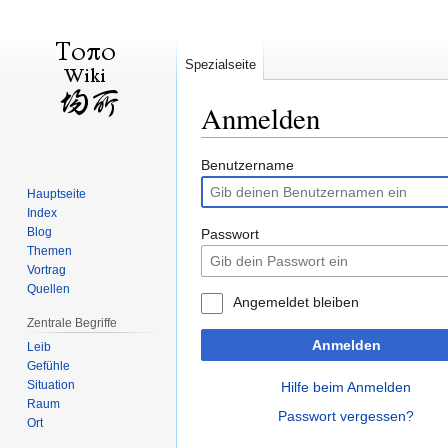
Spezialseite
Anmelden
Zur
Zur
Benutzername
Navigation
Suche
Hauptseite
springen
springen
Index
Blog
Passwort
Themen
Vortrag
Quellen
Angemeldet bleiben
Zentrale Begriffe
Anmelden
Leib
Gefühle
Situation
Hilfe beim Anmelden
Raum
Passwort vergessen?
Ort