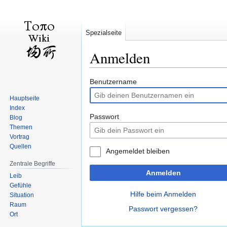
Spezialseite
Anmelden
Zur
Zur
Benutzername
Navigation
Suche
Hauptseite
springen
springen
Index
Passwort
Blog
Themen
Vortrag
Quellen
Angemeldet bleiben
Zentrale Begriffe
Anmelden
Leib
Gefühle
Hilfe beim Anmelden
Situation
Raum
Passwort vergessen?
Ort