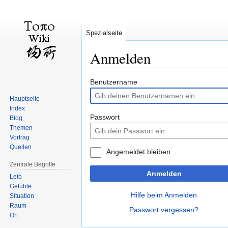
Spezialseite
Anmelden
Zur
Zur
Benutzername
Navigation
Suche
Hauptseite
springen
springen
Index
Passwort
Blog
Themen
Vortrag
Quellen
Angemeldet bleiben
Zentrale Begriffe
Anmelden
Leib
Gefühle
Hilfe beim Anmelden
Situation
Raum
Passwort vergessen?
Ort