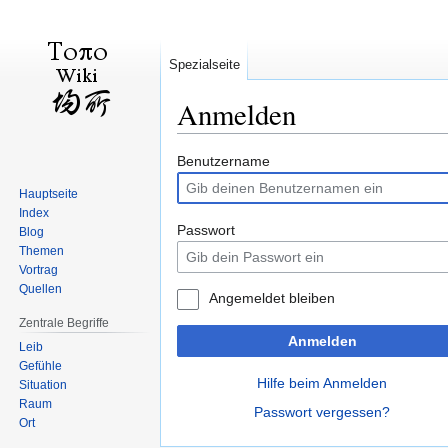
Spezialseite
Anmelden
Zur
Zur
Benutzername
Navigation
Suche
Hauptseite
springen
springen
Index
Passwort
Blog
Themen
Vortrag
Quellen
Angemeldet bleiben
Zentrale Begriffe
Anmelden
Leib
Gefühle
Hilfe beim Anmelden
Situation
Raum
Passwort vergessen?
Ort