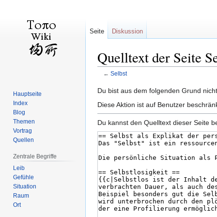
Seite
Diskussion
Quelltext der Seite S
←
Selbst
Zur
Zur
Du bist aus dem folgenden Grund nicht 
Hauptseite
Navigation
Suche
Index
Diese Aktion ist auf Benutzer beschrän
springen
springen
Blog
Themen
Du kannst den Quelltext dieser Seite b
Vortrag
Quellen
Zentrale Begriffe
Leib
Gefühle
Situation
Raum
Ort