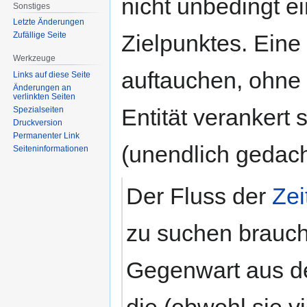
nicht unbedingt e
Sonstiges
Letzte Änderungen
Zielpunktes. Eine
Zufällige Seite
Werkzeuge
auftauchen, ohne d
Links auf diese Seite
Änderungen an
verlinkten Seiten
Entität verankert
Spezialseiten
Druckversion
Permanenter Link
(unendlich gedach
Seiten­informationen
Der Fluss der
Zei
zu suchen brauch
Gegenwart aus d
die (obwohl sie vi