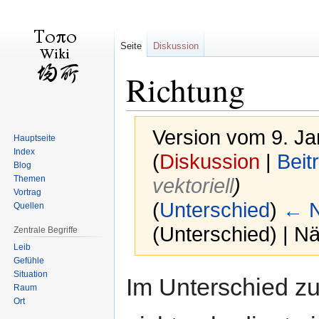
Seite
Diskussion
Richtung
Version vom 9. J
Hauptseite
Index
(
Diskussion
|
Beit
Blog
Themen
vektoriell
)
Vortrag
(
Unterschied
)
← N
Quellen
(Unterschied) | N
Zentrale Begriffe
Leib
Gefühle
Situation
Zur
Zur
Im Unterschied z
Raum
Navigation
Suche
Ort
springen
springen