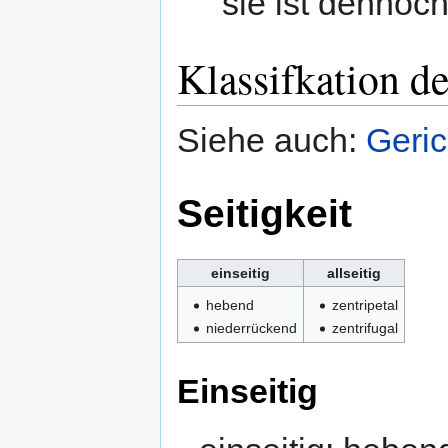
sie ist dennoc
Klassifkation d
Siehe auch:
Geric
Seitigkeit
einseitig
allseitig
hebend
zentripetal
niederrückend
zentrifugal
Einseitig