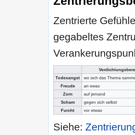
Zentrierungsb
Zentrierte Gefühl
gegabeltes Zentr
Verankerungspunk
Verdichtungsbere
Todesangst
wo sich das Thema sammel
Freude
an ewas
Zorn
auf jemand
Scham
gegen sich selbst
Furcht
vor etwas
Siehe:
Zentrierun