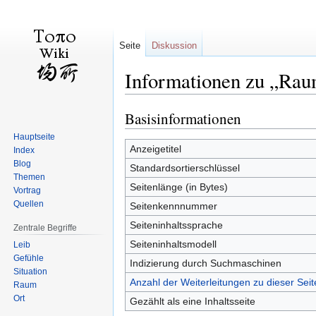
Seite
Diskussion
Informationen zu „Ra
Basisinformationen
Zur
Zur
Navigation
Suche
Hauptseite
springen
springen
Anzeigetitel
Index
Blog
Standardsortierschlüssel
Themen
Seitenlänge (in Bytes)
Vortrag
Quellen
Seitenkennnummer
Seiteninhaltssprache
Zentrale Begriffe
Seiteninhaltsmodell
Leib
Gefühle
Indizierung durch Suchmaschinen
Situation
Anzahl der Weiterleitungen zu dieser Seit
Raum
Ort
Gezählt als eine Inhaltsseite