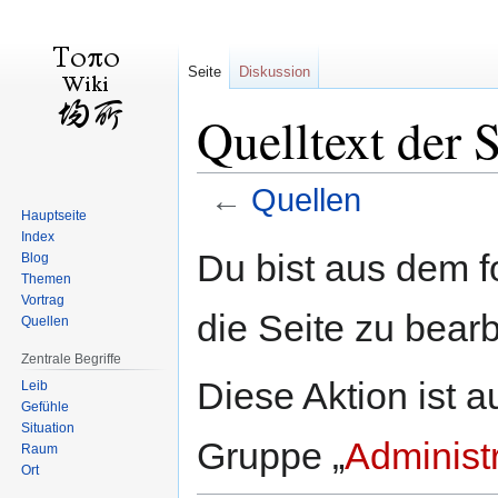
Seite
Diskussion
Quelltext der 
←
Quellen
Hauptseite
Index
Zur
Zur
Du bist aus dem f
Blog
Navigation
Suche
Themen
springen
springen
Vortrag
die Seite zu bearb
Quellen
Zentrale Begriffe
Diese Aktion ist a
Leib
Gefühle
Situation
Gruppe „
Administ
Raum
Ort