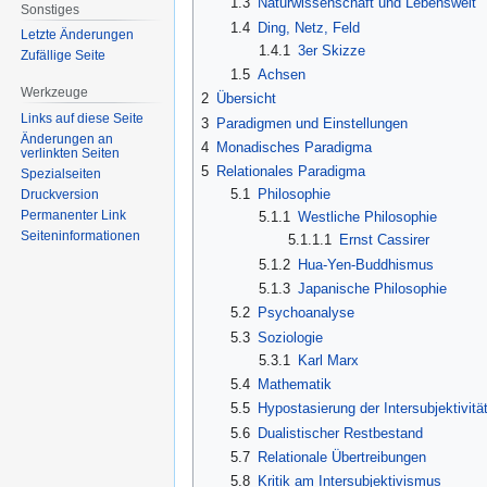
1.3
Naturwissenschaft und Lebenswelt
Sonstiges
1.4
Ding, Netz, Feld
Letzte Änderungen
1.4.1
3er Skizze
Zufällige Seite
1.5
Achsen
Werkzeuge
2
Übersicht
Links auf diese Seite
3
Paradigmen und Einstellungen
Änderungen an
4
Monadisches Paradigma
verlinkten Seiten
5
Relationales Paradigma
Spezialseiten
5.1
Philosophie
Druckversion
Permanenter Link
5.1.1
Westliche Philosophie
Seiten­informationen
5.1.1.1
Ernst Cassirer
5.1.2
Hua-Yen-Buddhismus
5.1.3
Japanische Philosophie
5.2
Psychoanalyse
5.3
Soziologie
5.3.1
Karl Marx
5.4
Mathematik
5.5
Hypostasierung der Intersubjektivität
5.6
Dualistischer Restbestand
5.7
Relationale Übertreibungen
5.8
Kritik am Intersubjektivismus