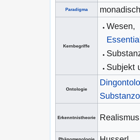
monadisc
Paradigma
Wesen,
Essentia
Kernbegriffe
Substanz
Subjekt 
Dingontolo
Ontologie
Substanzo
Realismus
Erkenntnistheorie
Husserl
Phänomenologie