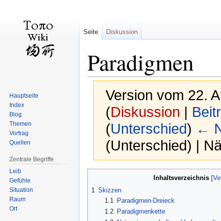
Seite
Diskussion
Paradigmen
Version vom 22. 
Hauptseite
Index
(
Diskussion
|
Beit
Blog
Themen
(
Unterschied
)
← N
Vortrag
(Unterschied) | N
Quellen
Zentrale Begriffe
Leib
Zur
Zur
Inhaltsverzeichnis
Gefühle
Navigation
Suche
Situation
1
Skizzen
springen
springen
Raum
1.1
Paradigmen-Dreieck
Ort
1.2
Paradigmenkette