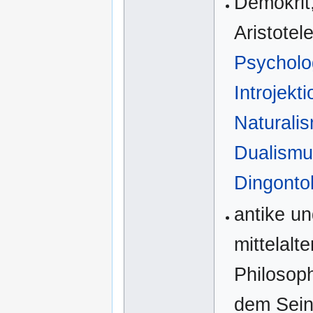
Demokrit,
Aristotel
Psycholo
Introjekt
Naturali
Dualismu
Dingonto
antike u
mittelalte
Philosop
dem Sein