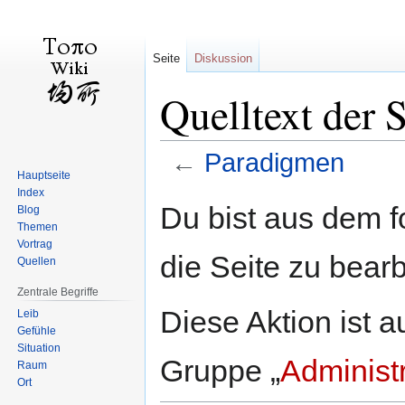
Seite
Diskussion
Quelltext der 
←
Paradigmen
Hauptseite
Index
Zur
Zur
Du bist aus dem f
Blog
Navigation
Suche
Themen
springen
springen
Vortrag
die Seite zu bearb
Quellen
Zentrale Begriffe
Diese Aktion ist a
Leib
Gefühle
Situation
Gruppe „
Administ
Raum
Ort