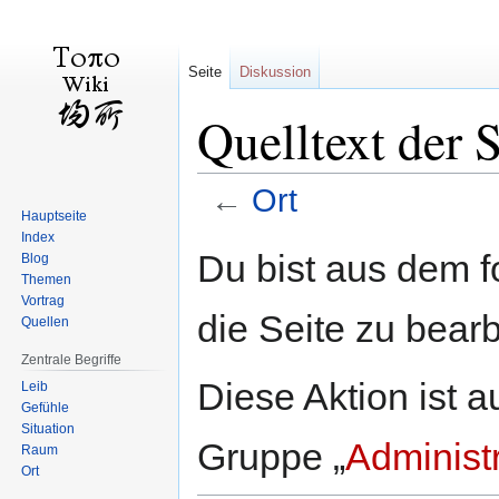
Seite
Diskussion
Quelltext der S
←
Ort
Hauptseite
Index
Zur
Zur
Du bist aus dem f
Blog
Navigation
Suche
Themen
springen
springen
Vortrag
die Seite zu bearb
Quellen
Zentrale Begriffe
Diese Aktion ist a
Leib
Gefühle
Situation
Gruppe „
Administ
Raum
Ort