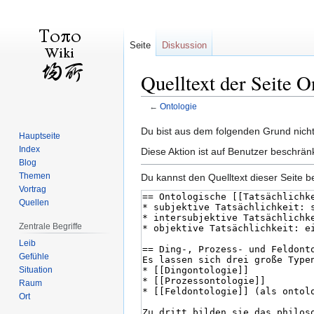
Seite
Diskussion
Quelltext der Seite O
←
Ontologie
Zur
Zur
Du bist aus dem folgenden Grund nicht 
Hauptseite
Navigation
Suche
Index
Diese Aktion ist auf Benutzer beschrän
springen
springen
Blog
Themen
Du kannst den Quelltext dieser Seite b
Vortrag
Quellen
Zentrale Begriffe
Leib
Gefühle
Situation
Raum
Ort