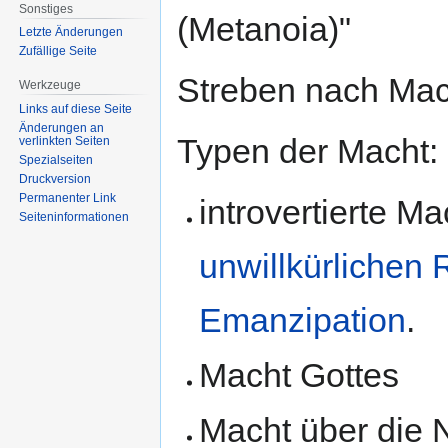
Sonstiges
(Metanoia)"
Letzte Änderungen
Zufällige Seite
Streben nach Mac
Werkzeuge
Links auf diese Seite
Änderungen an
Typen der Macht:
verlinkten Seiten
Spezialseiten
Druckversion
Permanenter Link
introvertierte M
Seiten­informationen
unwillkürlichen
Emanzipation
.
Macht Gottes
Macht über die 