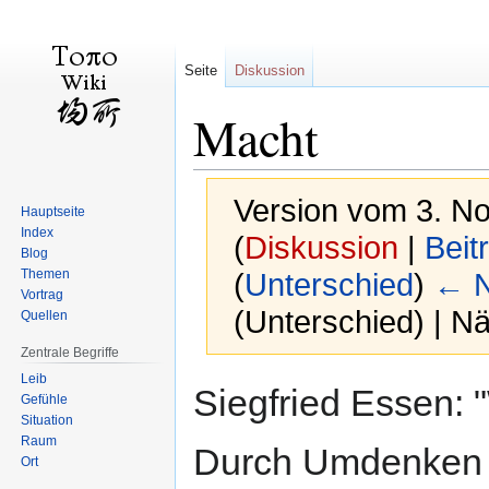
Seite
Diskussion
Macht
Version vom 3. N
Hauptseite
Index
(
Diskussion
|
Beit
Blog
Themen
(
Unterschied
)
← N
Vortrag
(Unterschied) | N
Quellen
Zentrale Begriffe
Leib
Zur
Zur
Siegfried Essen: 
Gefühle
Navigation
Suche
Situation
springen
springen
Raum
Durch Umdenken k
Ort