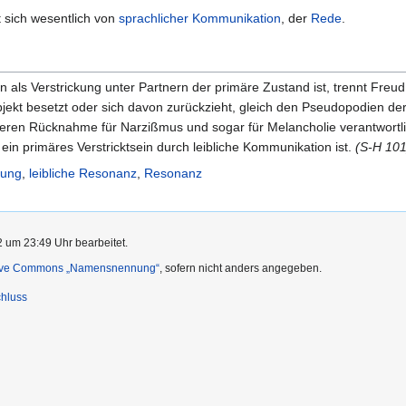
 sich wesentlich von
sprachlicher Kommunikation
, der
Rede
.
n als Verstrickung unter Partnern der primäre Zustand ist, trennt Freu
ekt besetzt oder sich davon zurückzieht, gleich den Pseudopodien der 
eren Rücknahme für Narzißmus und sogar für Melancholie verantwortlic
 ein primäres Verstricktsein durch leibliche Kommunikation ist.
(S-H 101
kung
,
leibliche Resonanz
,
Resonanz
2 um 23:49 Uhr bearbeitet.
ive Commons „Namensnennung“
, sofern nicht anders angegeben.
hluss