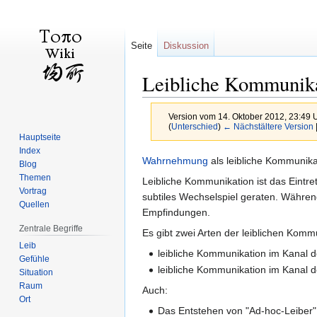
Seite
Diskussion
Leibliche Kommunik
Version vom 14. Oktober 2012, 23:49 
(
Unterschied
)
← Nächstältere Version
Hauptseite
Index
Zur
Zur
Wahrnehmung
als leibliche Kommunika
Blog
Navigation
Suche
Themen
Leibliche Kommunikation ist das Eintre
springen
springen
Vortrag
subtiles Wechselspiel geraten. Währen
Quellen
Empfindungen.
Zentrale Begriffe
Es gibt zwei Arten der leiblichen Komm
Leib
leibliche Kommunikation im Kanal 
Gefühle
leibliche Kommunikation im Kanal 
Situation
Raum
Auch:
Ort
Das Entstehen von "Ad-hoc-Leiber" (