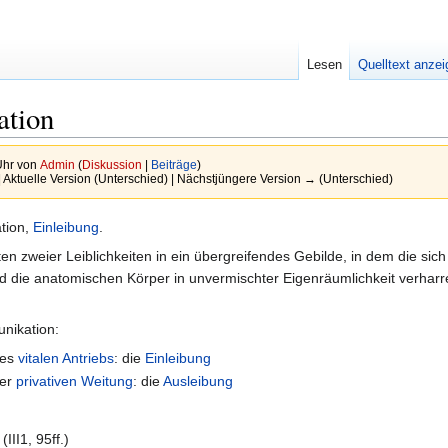
Lesen
Quelltext anze
ation
Uhr von
Admin
(
Diskussion
|
Beiträge
)
| Aktuelle Version (Unterschied) | Nächstjüngere Version → (Unterschied)
tion,
Einleibung
.
ten zweier Leiblichkeiten in ein übergreifendes Gebilde, in dem die si
d die anatomischen Körper in unvermischter Eigenräumlichkeit verharre
unikation:
des
vitalen Antriebs
: die
Einleibung
der
privativen Weitung
: die
Ausleibung
III1, 95ff.)