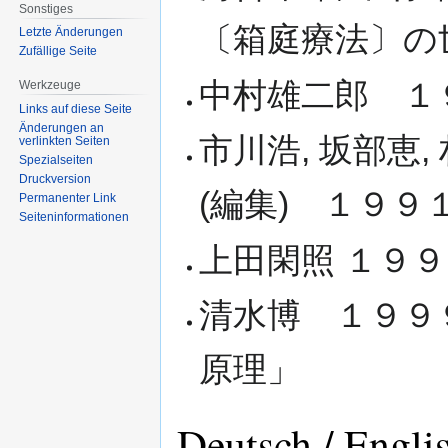
Sonstiges
〔箱庭療法〕の
Letzte Änderungen
Zufällige Seite
中村雄二郎 １
Werkzeuge
Links auf diese Seite
Änderungen an
市川浩, 坂部恵,
verlinkten Seiten
Spezialseiten
Druckversion
(編集) １９９
Permanenter Link
Seiten­informationen
上田閑照 １９
清水博 １９９
原理」
Deutsch / Engli