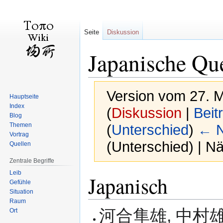
Seite
Diskussion
Japanische Qu
Version vom 27. 
Hauptseite
Index
(
Diskussion
|
Beit
Blog
Themen
(
Unterschied
)
← N
Vortrag
(Unterschied) | N
Quellen
Zentrale Begriffe
Leib
Zur
Zur
Japanisch
Gefühle
Navigation
Suche
Situation
springen
springen
Raum
河合隼雄, 中
Ort