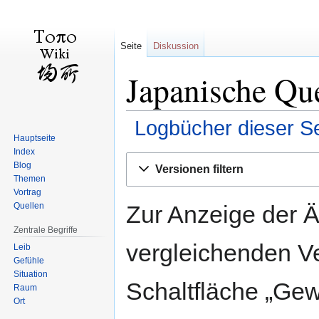
Seite
Diskussion
Japanische Que
Logbücher dieser Se
Hauptseite
Index
Zur
Zur
Blog
Versionen filtern
Navigation
Suche
Themen
springen
springen
Vortrag
Zur Anzeige der 
Quellen
Zentrale Begriffe
vergleichenden V
Leib
Gefühle
Situation
Schaltfläche „Gew
Raum
Ort