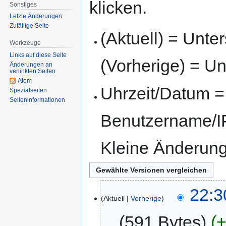
klicken.
Sonstiges
Letzte Änderungen
Zufällige Seite
(Aktuell) = Unte
Werkzeuge
Links auf diese Seite
(Vorherige) = Un
Änderungen an
verlinkten Seiten
Atom
Uhrzeit/Datum = 
Spezialseiten
Seiten­informationen
Benutzername/IP
Kleine Änderun
22:3
Aktuell
Vorherige
591 Bytes
+