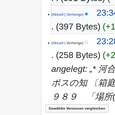
23:3
Aktuell
Vorherige
397 Bytes
+1
23:2
Aktuell
Vorherige
258 Bytes
+2
angelegt: 
ポスの知 〔箱庭
９８９ 「場所(ト