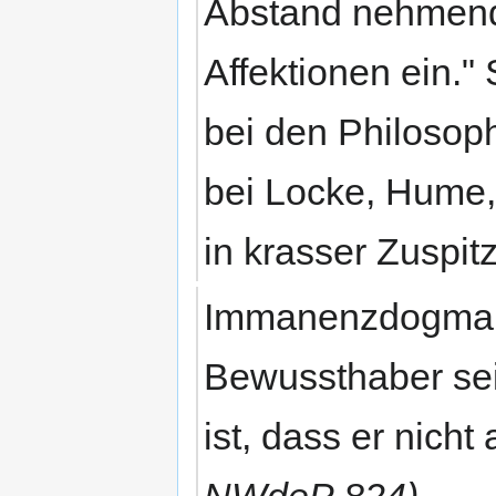
Abstand nehmend,
Affektionen ein."
bei den Philosop
bei Locke, Hume, 
in krasser Zuspit
Immanenzdogma: d
Bewussthaber se
ist, dass er nich
NWdeP 824)