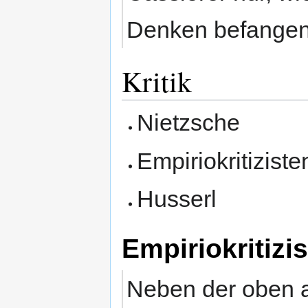
Denken befangen
Kritik
Nietzsche
Empiriokritizist
Husserl
Empiriokritiz
Neben der oben a