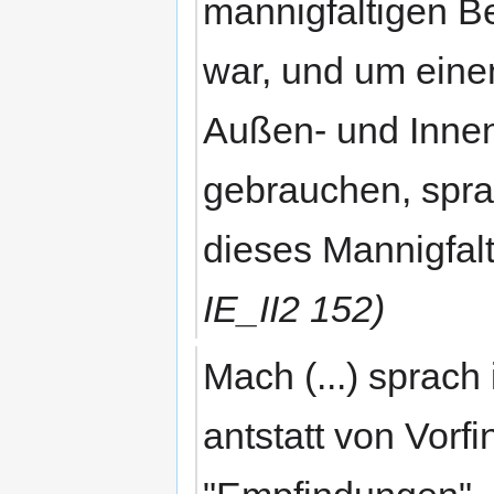
mannigfaltigen B
war, und um einen
Außen- und Innen
gebrauchen, sprac
dieses Mannigfal
IE_II2 152)
Mach (...) spra
antstatt von Vor