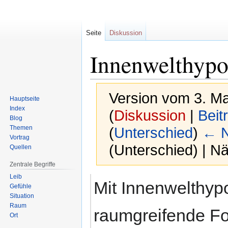
Seite
Diskussion
Innenwelthypo
Version vom 3. Ma
Hauptseite
Index
(
Diskussion
|
Beit
Blog
Themen
(
Unterschied
)
← N
Vortrag
(Unterschied) | N
Quellen
Zentrale Begriffe
Leib
Zur
Zur
Mit Innenwelthyp
Gefühle
Navigation
Suche
Situation
springen
springen
Raum
raumgreifende Fo
Ort