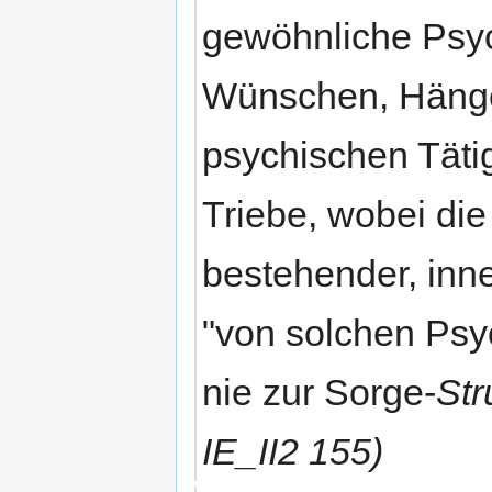
gewöhnliche Psyc
Wünschen, Hänge
psychischen Tätig
Triebe, wobei die 
bestehender, inn
"von solchen Ps
nie zur Sorge-
Str
IE_II2 155)