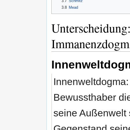
3.7
Schmitz
3.8
Mead
Unterscheidung
Immanenzdogm
Innenweltdog
Innenweltdogma: 
Bewussthaber die
seine Außenwelt s
Gegenstand sein