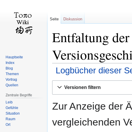
Seite
Diskussion
Entfaltung de
Versionsgesch
Hauptseite
Index
Logbücher dieser Se
Blog
Themen
Vortrag
Zur
Zur
Quellen
Versionen filtern
Navigation
Suche
Zentrale Begriffe
springen
springen
Leib
Zur Anzeige der 
Gefühle
Situation
vergleichenden V
Raum
Ort