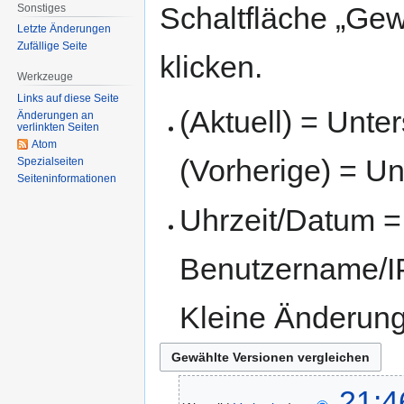
Schaltfläche „Gew
Sonstiges
Letzte Änderungen
Zufällige Seite
klicken.
Werkzeuge
Links auf diese Seite
(Aktuell) = Unte
Änderungen an
verlinkten Seiten
Atom
(Vorherige) = Un
Spezialseiten
Seiten­informationen
Uhrzeit/Datum = 
Benutzername/IP
Kleine Änderun
21:4