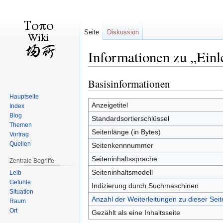
Seite
Diskussion
Informationen zu „Einl
Basisinformationen
Zur
Zur
Navigation
Suche
Hauptseite
springen
springen
Anzeigetitel
Index
Blog
Standardsortierschlüssel
Themen
Seitenlänge (in Bytes)
Vortrag
Quellen
Seitenkennnummer
Seiteninhaltssprache
Zentrale Begriffe
Seiteninhaltsmodell
Leib
Gefühle
Indizierung durch Suchmaschinen
Situation
Anzahl der Weiterleitungen zu dieser Seit
Raum
Ort
Gezählt als eine Inhaltsseite