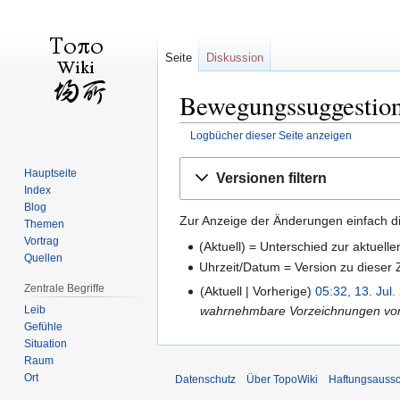
Seite
Diskussion
Bewegungssuggestion
Logbücher dieser Seite anzeigen
Zur
Zur
Hauptseite
Versionen filtern
Navigation
Suche
Index
springen
springen
Blog
Zur Anzeige der Änderungen einfach di
Themen
Vortrag
(Aktuell) = Unterschied zur aktuell
Quellen
Uhrzeit/Datum = Version zu dieser
Zentrale Begriffe
Aktuell
Vorherige
05:32, 13. Jul.
Leib
wahrnehmbare Vorzeichnungen von
Gefühle
Situation
Raum
Ort
Datenschutz
Über TopoWiki
Haftungsaussc