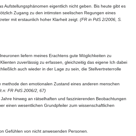
s Aufstellungsphänomen eigentlich nicht geben. Bis heute gibt es
plötzlich Zugang zu den intimsten seelischen Regungen eines
ter mit erstaunlich hoher Klarheit zeigt.
(FR in PdS 2/2006, S.
lneuronen liefern meines Erachtens gute Möglichkeiten zu
Klienten zuverlässig zu erfassen, gleichzeitig das eigene Ich dabei
ßlich auch wieder in der Lage zu sein, die Stellvertreterrolle
che methode den emotionalen Zustand eines anderen menschen
it.n: FR PdS 2006/2, 67)
die Jahre hinweg an rätselhaften und faszinierenden Beobachtungen
ber einen wesentlichen Grundpfeiler zum wissenschaftlichen
 von Gefühlen von nicht anwesenden Personen.