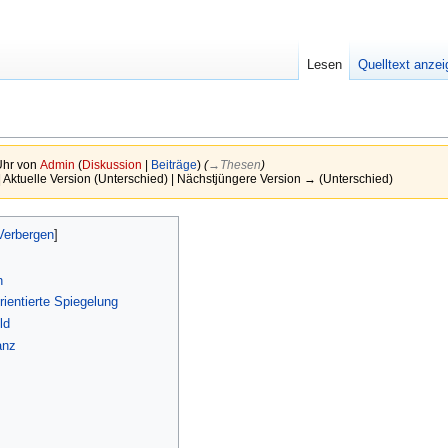
Lesen
Quelltext anze
Uhr von
Admin
(
Diskussion
|
Beiträge
)
(
→‎Thesen
)
| Aktuelle Version (Unterschied) | Nächstjüngere Version → (Unterschied)
n
orientierte Spiegelung
ld
anz