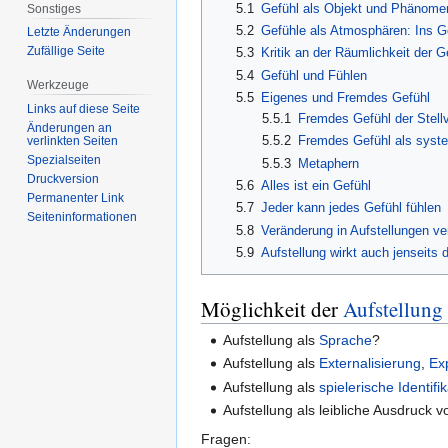
5.1
Gefühl als Objekt und Phänome
Sonstiges
5.2
Gefühle als Atmosphären: Ins Ge
Letzte Änderungen
Zufällige Seite
5.3
Kritik an der Räumlichkeit der G
5.4
Gefühl und Fühlen
Werkzeuge
5.5
Eigenes und Fremdes Gefühl
Links auf diese Seite
5.5.1
Fremdes Gefühl der Stellv
Änderungen an
5.5.2
Fremdes Gefühl als sys
verlinkten Seiten
Spezialseiten
5.5.3
Metaphern
Druckversion
5.6
Alles ist ein Gefühl
Permanenter Link
5.7
Jeder kann jedes Gefühl fühlen
Seiten­informationen
5.8
Veränderung in Aufstellungen ve
5.9
Aufstellung wirkt auch jenseits 
Möglichkeit der
Aufstellung
Aufstellung als
Sprache
?
Aufstellung als
Externalisierung
,
Exp
Aufstellung als
spielerische Identifi
Aufstellung als leibliche Ausdruck 
Fragen: