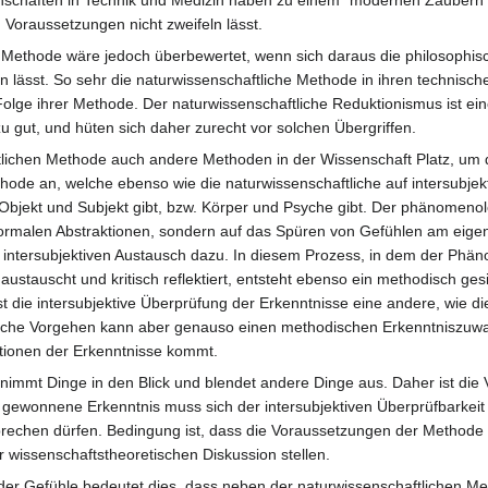
Voraussetzungen nicht zweifeln lässt.
n Methode wäre jedoch überbewertet, wenn sich daraus die philosophisc
n lässt. So sehr die naturwissenschaftliche Methode in ihren technische
olge ihrer Methode. Der naturwissenschaftliche Reduktionismus ist ein
zu gut, und hüten sich daher zurecht vor solchen Übergriffen.
ichen Methode auch andere Methoden in der Wissenschaft Platz, um da
ode an, welche ebenso wie die naturwissenschaftliche auf intersubjekt
bjekt und Subjekt gibt, bzw. Körper und Psyche gibt. Der phänomenolog
formalen Abstraktionen, sondern auf das Spüren von Gefühlen am ei
m intersubjektiven Austausch dazu. In diesem Prozess, in dem der Ph
ren austauscht und kritisch reflektiert, entsteht ebenso ein methodisch
, ist die intersubjektive Überprüfung der Erkenntnisse eine andere, wie 
che Vorgehen kann aber genauso einen methodischen Erkenntniszuwac
tionen der Erkenntnisse kommt.
nimmt Dinge in den Blick und blendet andere Dinge aus. Daher ist die 
gewonnene Erkenntnis muss sich der intersubjektiven Überprüfbarkeit st
chen dürfen. Bedingung ist, dass die Voraussetzungen der Methode si
wissenschaftstheoretischen Diskussion stellen.
g der Gefühle bedeutet dies, dass neben der naturwissenschaftlichen 