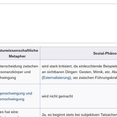
turwissenschaftliche
Sozial-Phän
Metapher
terscheidung zwischen
wird stark kritisiert, da einleuchtende Beispiele
sonanzkörper und
an sichtbaren Dingen: Gesten, Mimik, etc. Ab
hwingung
(
Externalisierung
), wo zwischen Führungskraf
genschwingung und
wird nicht gemacht
emschwingung
les hat eine
Ja, es beginnt stets bei subjektiven Tatsachen,