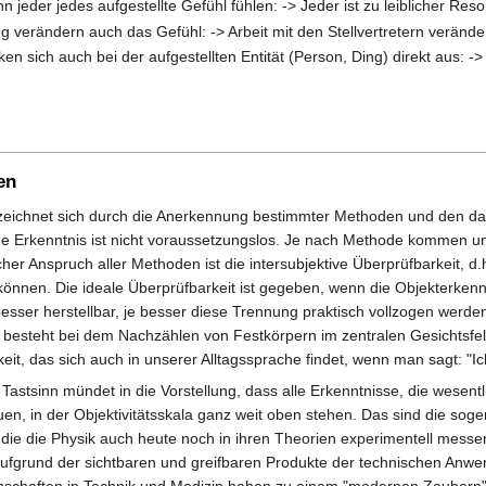
 jeder jedes aufgestellte Gefühl fühlen: -> Jeder ist zu leiblicher Res
g verändern auch das Gefühl: -> Arbeit mit den Stellvertretern verände
n sich auch bei der aufgestellten Entität (Person, Ding) direkt aus: ->
en
 zeichnet sich durch die Anerkennung bestimmter Methoden und den da
he Erkenntnis ist nicht voraussetzungslos. Je nach Methode kommen un
cher Anspruch aller Methoden ist die intersubjektive Überprüfbarkeit, 
können. Die ideale Überprüfbarkeit ist gegeben, wenn die Objekterken
besser herstellbar, je besser diese Trennung praktisch vollzogen werd
besteht bei dem Nachzählen von Festkörpern im zentralen Gesichtsfel
keit, das sich auch in unserer Alltagssprache findet, wenn man sagt: "
Tastsinn mündet in die Vorstellung, dass alle Erkenntnisse, die wesent
en, in der Objektivitätsskala ganz weit oben stehen. Das sind die so
 die die Physik auch heute noch in ihren Theorien experimentell messe
aufgrund der sichtbaren und greifbaren Produkte der technischen Anwen
haften in Technik und Medizin haben zu einem "modernen Zaubern" ge