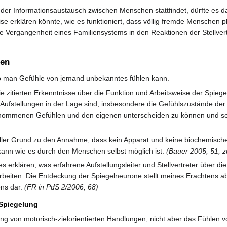
der Informationsaustausch zwischen Menschen stattfindet, dürfte es da
se erklären könnte, wie es funktioniert, dass völlig fremde Menschen 
Vergangenheit eines Familiensystems in den Reaktionen der Stellvertre
nen
so man Gefühle von jemand unbekanntes fühlen kann.
zitierten Erkenntnisse über die Funktion und Arbeitsweise der Spiege
n Aufstellungen in der Lage sind, insbesondere die Gefühlszustände der 
rnommenen Gefühlen und den eigenen unterscheiden zu können und schlie
 aller Grund zu den Annahme, dass kein Apparat und keine biochemis
kann wie es durch den Menschen selbst möglich ist.
(Bauer 2005, 51, z
s erklären, was erfahrene Aufstellungsleiter und Stellvertreter über 
rbeiten. Die Entdeckung der Spiegelneurone stellt meines Erachtens a
ns dar.
(FR in PdS 2/2006, 68)
e Spiegelung
ung von motorisch-zielorientierten Handlungen, nicht aber das Fühlen