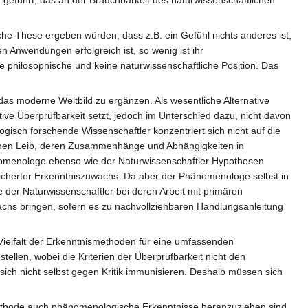
he These ergeben würden, dass z.B. ein Gefühl nichts anderes ist,
n Anwendungen erfolgreich ist, so wenig ist ihr
e philosophische und keine naturwissenschaftliche Position. Das
s moderne Weltbild zu ergänzen. Als wesentliche Alternative
ive Überprüfbarkeit setzt, jedoch im Unterschied dazu, nicht davon
isch forschende Wissenschaftler konzentriert sich nicht auf die
genen Leib, deren Zusammenhänge und Abhängigkeiten in
änomenologe ebenso wie der Naturwissenschaftler Hypothesen
 gesicherter Erkenntniszuwachs. Da aber der Phänomenologe selbst in
die der Naturwissenschaftler bei deren Arbeit mit primären
hs bringen, sofern es zu nachvollziehbaren Handlungsanleitung
Vielfalt der Erkenntnismethoden für eine umfassenden
ellen, wobei die Kriterien der Überprüfbarkeit nicht den
ch nicht selbst gegen Kritik immunisieren. Deshalb müssen sich
Methode auch phänomenologische Erkenntnisse heranzuziehen sind.