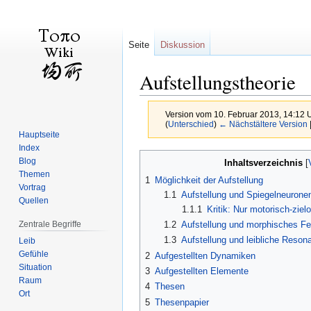
Seite
Diskussion
Aufstellungstheorie
Version vom 10. Februar 2013, 14:12 
(
Unterschied
)
← Nächstältere Version
Hauptseite
Index
Zur
Zur
Blog
Inhaltsverzeichnis
Navigation
Suche
Themen
1
Möglichkeit der Aufstellung
springen
springen
Vortrag
1.1
Aufstellung und Spiegelneurone
Quellen
1.1.1
Kritik: Nur motorisch-ziel
Zentrale Begriffe
1.2
Aufstellung und morphisches Fe
1.3
Aufstellung und leibliche Reson
Leib
Gefühle
2
Aufgestellten Dynamiken
Situation
3
Aufgestellten Elemente
Raum
4
Thesen
Ort
5
Thesenpapier