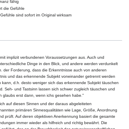
onanz fähig
rt die Gefühle
 Gefühle sind sofort im Original wirksam
mit implizit verbundenen Voraussetzungen aus. Auch und
terschiedliche Dinge in den Blick, und andere werden verdunkelt
d.h. der Forderung, dass die Erkenntnisse auch von anderen
ntnis und das erkennende Subjekt voneinander getrennt werden
en kann, d.h. desto weniger sich das erkennende Subjekt täuschen
d. Seh- und Tastsinn lassen sich schwer zugleich täuschen und
Ich glaubs erst dann, wenn ichs gesehen habe."
lich auf diesen Sinnen und der daraus abgeleiteten
genannten primären Sinnesqualitäten wie Lage, Größe, Anordnung
nd prüft. Auf deren objektiven Anerkennung basiert die gesamte
dungen immer wieder als hilfreich und richtig bewährt. Die
führt, das an der Brauchbarkeit des naturwissenschaftlichen