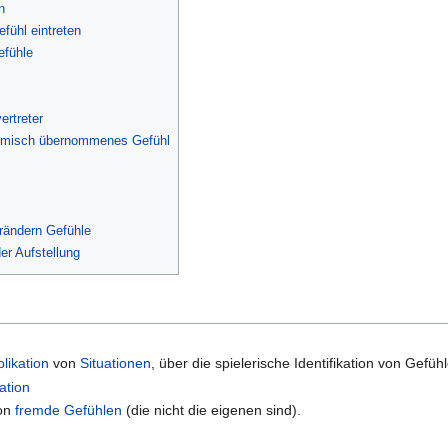
n
fühl eintreten
efühle
ertreter
temisch übernommenes Gefühl
rändern Gefühle
der Aufstellung
likation
von
Situationen
, über die spielerische Identifikation von Gefüh
kation
von
fremde Gefühlen
(die nicht die eigenen sind).