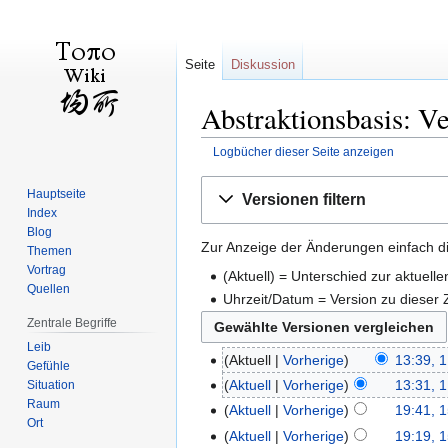
Seite
Diskussion
Abstraktionsbasis: V
Logbücher dieser Seite anzeigen
Zur
Zur
Hauptseite
Versionen filtern
Navigation
Suche
Index
springen
springen
Blog
Zur Anzeige der Änderungen einfach di
Themen
Vortrag
(Aktuell) = Unterschied zur aktuell
Quellen
Uhrzeit/Datum = Version zu dieser
Zentrale Begriffe
Leib
Aktuell
Vorherige
13:39, 
Gefühle
Aktuell
Vorherige
13:31, 
Situation
Raum
Aktuell
Vorherige
19:41, 1
Ort
Aktuell
Vorherige
19:19, 1