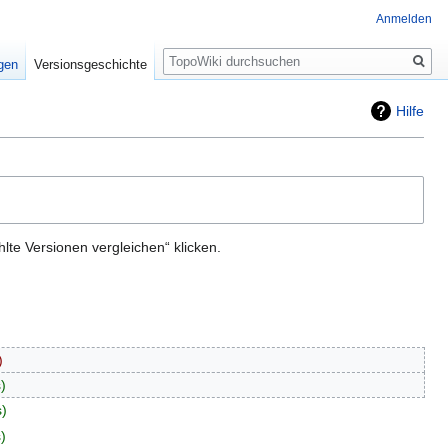
Anmelden
Suche
igen
Versionsgeschichte
Hilfe
te Versionen vergleichen“ klicken.
s
s
s