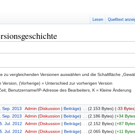
Lesen
Quelltext anze
ersionsgeschichte
e zu vergleichenden Versionen auswählen und die Schaltfläche „Gewähl
en Version, (Vorherige) = Unterschied zur vorherigen Version
 Zeit, Benutzername/IP-Adresse des Bearbeiters, K = Kleine Änderung
1. Sep. 2013
‎
Admin
Diskussion
Beiträge
‎
2.153 Bytes
-33 Bytes
1. Sep. 2013
‎
Admin
Diskussion
Beiträge
‎
2.186 Bytes
+34 Byte
5. Jul. 2012
‎
Admin
Diskussion
Beiträge
‎
2.152 Bytes
+87 Byte
5. Jul. 2012
‎
Admin
Diskussion
Beiträge
‎
2.065 Bytes
+11 Byte