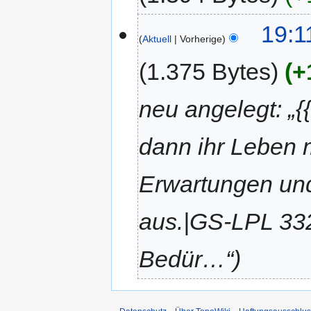
19:1
Aktuell
Vorherige
1.375 Bytes
+
neu angelegt: „{
dann ihr Leben m
Erwartungen un
aus.|GS-LPL 332
Bedür…“