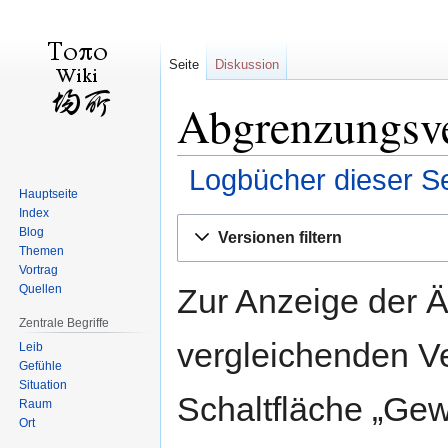
Seite
Diskussion
Abgrenzungsve
Logbücher dieser Se
Hauptseite
Index
Zur
Zur
Blog
Versionen filtern
Navigation
Suche
Themen
springen
springen
Vortrag
Zur Anzeige der 
Quellen
Zentrale Begriffe
vergleichenden V
Leib
Gefühle
Situation
Schaltfläche „Gew
Raum
Ort