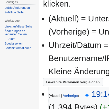
klicken.
Sonstiges
Letzte Änderungen
Zufällige Seite
(Aktuell) = Unte
Werkzeuge
Links auf diese Seite
(Vorherige) = Un
Änderungen an
verlinkten Seiten
Atom
Uhrzeit/Datum = 
Spezialseiten
Seiten­informationen
Benutzername/IP
Kleine Änderun
19:1
Aktuell
Vorherige
1.394 Bytes
+