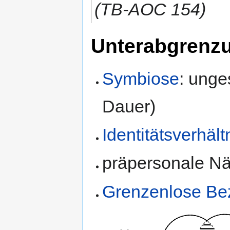
(TB-AOC 154)
Unterabgrenz
Symbiose
: ung
Dauer)
Identitätsverhält
präpersonale N
Grenzenlose Be