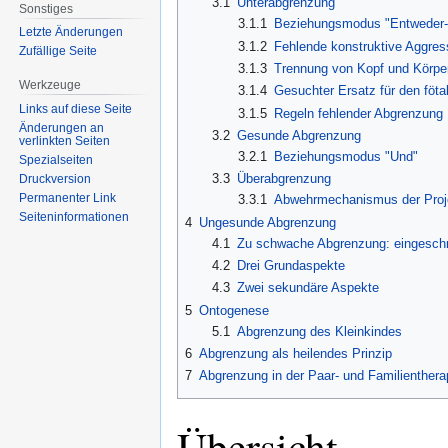
3.1
Unterabgrenzung
Sonstiges
3.1.1
Beziehungsmodus "Entweder-
Letzte Änderungen
3.1.2
Fehlende konstruktive Aggres
Zufällige Seite
3.1.3
Trennung von Kopf und Körpe
Werkzeuge
3.1.4
Gesuchter Ersatz für den föta
Links auf diese Seite
3.1.5
Regeln fehlender Abgrenzung
Änderungen an
3.2
Gesunde Abgrenzung
verlinkten Seiten
3.2.1
Beziehungsmodus "Und"
Spezialseiten
3.3
Überabgrenzung
Druckversion
Permanenter Link
3.3.1
Abwehrmechanismus der Proj
Seiten­informationen
4
Ungesunde Abgrenzung
4.1
Zu schwache Abgrenzung: eingeschr
4.2
Drei Grundaspekte
4.3
Zwei sekundäre Aspekte
5
Ontogenese
5.1
Abgrenzung des Kleinkindes
6
Abgrenzung als heilendes Prinzip
7
Abgrenzung in der Paar- und Familienthera
Übersicht