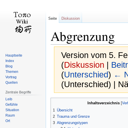
Seite
Diskussion
Abgrenzung
Version vom 5. F
Hauptseite
Index
(
Diskussion
|
Beit
Blog
Themen
(
Unterschied
)
← N
Vortrag
(Unterschied) | N
Quellen
Zentrale Begriffe
Leib
Zur
Zur
Inhaltsverzeichnis
Gefühle
Navigation
Suche
Situation
1
Übersicht
springen
springen
Raum
2
Trauma und Grenze
Ort
3
Abgrenzungstypen