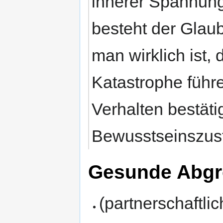
innerer Spannung
besteht der Glaub
man wirklich ist,
Katastrophe führ
Verhalten bestäti
Bewusstseinszus
Gesunde Abg
(partnerschaftli