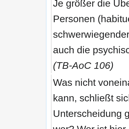
Je größer die Üb
Personen (habituel
schwerwiegender 
auch die psychis
(TB-AoC 106)
Was nicht vonein
kann, schließt si
Unterscheidung g
wer? Wer ist hier 