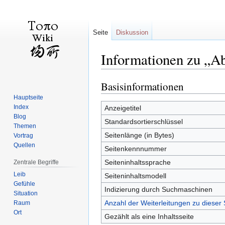
Seite
Diskussion
Informationen zu „A
Basisinformationen
Zur
Zur
Navigation
Suche
Hauptseite
springen
springen
Index
Anzeigetitel
Blog
Standardsortierschlüssel
Themen
Seitenlänge (in Bytes)
Vortrag
Quellen
Seitenkennnummer
Seiteninhaltssprache
Zentrale Begriffe
Leib
Seiteninhaltsmodell
Gefühle
Indizierung durch Suchmaschinen
Situation
Anzahl der Weiterleitungen zu dieser 
Raum
Ort
Gezählt als eine Inhaltsseite